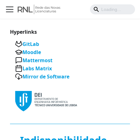
Hyperlinks
GitLab
Moodle
Mattermost
Labs Matrix
Mirror de Software